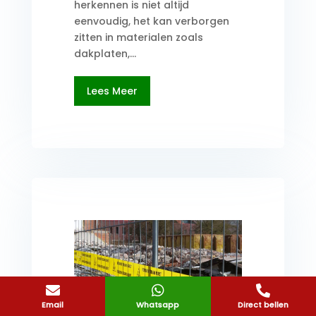
herkennen is niet altijd
eenvoudig, het kan verborgen
zitten in materialen zoals
dakplaten,...
Lees Meer



Hoe werkt asbest
Email
Whatsapp
Direct bellen