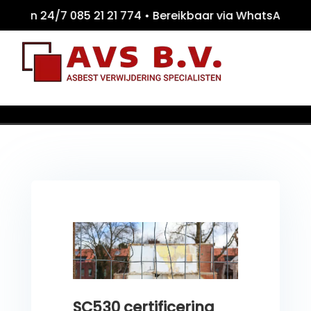
24/7 085 21 21 774 • Bereikbaar via WhatsA
// Blog
SC530 certificering