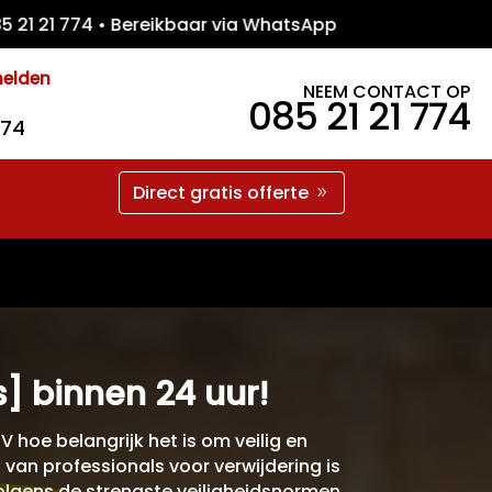
1 774 • Bereikbaar via WhatsApp • Gratis O
melden
NEEM CONTACT OP
085 21 21 774
774
Direct gratis offerte
s] binnen 24 uur!
 hoe belangrijk het is om veilig en
an professionals voor verwijdering is
olgens de strengste veiligheidsnormen