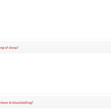
ing of sloop?
rkom ik blootstelling?