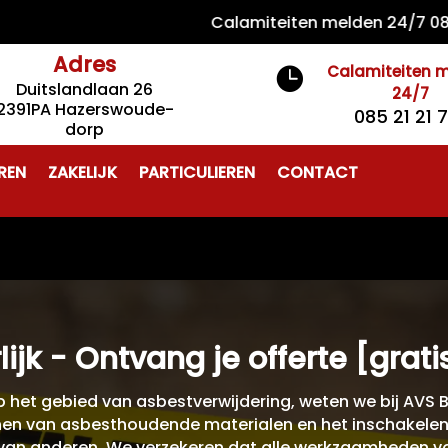
Calamiteiten melden 24/7 085 21 2
Adres
Calamiteiten 

Duitslandlaan 26
24/7
2391PA Hazerswoude-
085 21 21 
dorp
REN
ZAKELIJK
PARTICULIEREN
CONTACT
lijk - Ontvang je offerte [grati
op het gebied van asbestverwijdering, weten we bij AVS BV
en van asbesthoudende materialen en het inschakelen v
 van anderen. We verzekeren dat alle werkzaamheden v