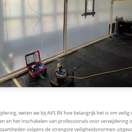
jdering, weten we bij AVS BV hoe belangrijk het is om veili
en het inschakelen van professionals voor verwijdering is
kzaamheden volgens de strengste veiligheidsnormen uitge