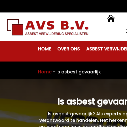

HOME
OVER ONS
ASBEST VERWIJDE
Home
-
Is asbest gevaarlijk
Is asbest gevaar
Is asbest gevaarlijk? Als experts 
verantwoord te handelen. Het herkenn
cruciaal voor jouw gezondheid en die