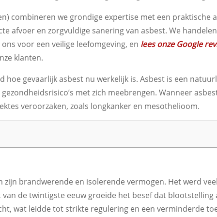
sten) combineren we grondige expertise met een praktische a
rrecte afvoer en zorgvuldige sanering van asbest. We hande
p ons voor een veilige leefomgeving, en
lees onze Google re
nze klanten.
d hoe gevaarlijk asbest nu werkelijk is. Asbest is een natuur
 gezondheidsrisico’s met zich meebrengen. Wanneer asbestv
ektes veroorzaken, zoals longkanker en mesothelioom.
zijn brandwerende en isolerende vermogen. Het werd veel 
 van de twintigste eeuw groeide het besef dat blootstelling
, wat leidde tot strikte regulering en een verminderde to