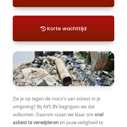
Korte wachttijd
Zie je op tegen de risico’s van asbest in je
omgeving? Bij AVS BV begrijpen we dat
volkomen. Daarom staan we klaar om
snel
asbest te verwijderen
en jouw veiligheid te