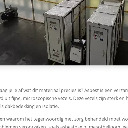
ag je je af wat dit materiaal precies is? Asbest is een ver
uit fijne, microscopische vezels. Deze vezels zijn sterk en
s dakbedekking en isolatie.
t en waarom het tegenwoordig met zorg behandeld moet wor
oblemen veroorzaken, zoals asbestose of mesothelioom, ee