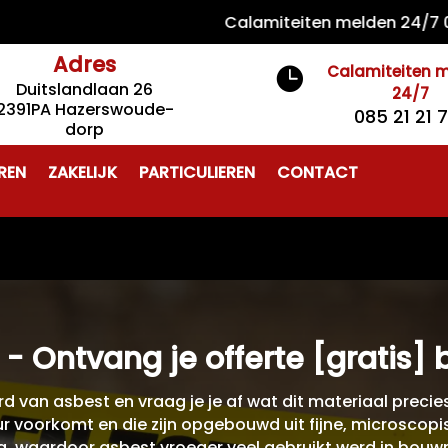
Calamiteiten melden 24/7 085 21 
Adres
Calamiteiten 

Duitslandlaan 26
24/7
2391PA Hazerswoude-
085 21 21 
dorp
REN
ZAKELIJK
PARTICULIEREN
CONTACT
 - Ontvang je offerte [gratis] 
d van asbest en vraag je je af wat dit materiaal preci
r voorkomt en die zijn opgebouwd uit fijne, microscopisc
g, waardoor asbest vroeger veel gebruikt werd in bouw