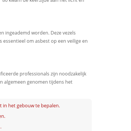
 ’80 kwam de keerzijde aan het licht en
en ingeademd worden. Deze vezels
 essentieel om asbest op een veilige en
iceerde professionals zijn noodzakelijk
den algemeen genomen tijdens het
t in het gebouw te bepalen.
en.
.