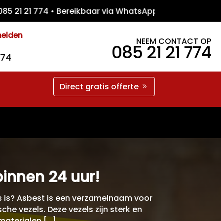
21 774 • Bereikbaar via WhatsApp • Gratis 
melden
NEEM CONTACT OP
085 21 21 774
774
Direct gratis offerte
binnen 24 uur!
es is? Asbest is een verzamelnaam voor
he vezels. Deze vezels zijn sterk en
materialen […]