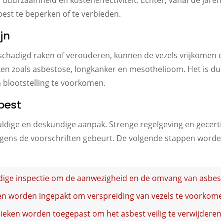
duurzaamheid en kosteneffectiviteit. Echter, vanaf de jaren
est te beperken of te verbieden.
jn
hadigd raken of verouderen, kunnen de vezels vrijkomen 
n zoals asbestose, longkanker en mesothelioom. Het is dus
 blootstelling te voorkomen.
best
ldige en deskundige aanpak. Strenge regelgeving en gecertif
volgens de voorschriften gebeurt. De volgende stappen wor
dige inspectie om de aanwezigheid en de omvang van asbes
 worden ingepakt om verspreiding van vezels te voorkom
ieken worden toegepast om het asbest veilig te verwijderen