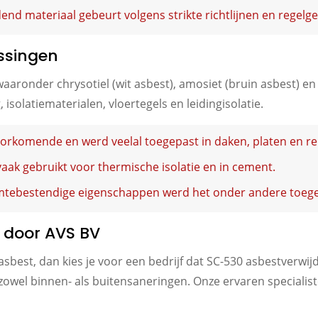
d materiaal gebeurt volgens strikte richtlijnen en regelge
ssingen
aaronder chrysotiel (wit asbest), amosiet (bruin asbest) en
isolatiematerialen, vloertegels en leidingisolatie.
oorkomende en werd veelal toegepast in daken, platen en r
vaak gebruikt voor thermische isolatie en in cement.
tebestendige eigenschappen werd het onder andere toegepa
 door AVS BV
sbest, dan kies je voor een bedrijf dat SC-530 asbestverwijd
 zowel binnen- als buitensaneringen. Onze ervaren speciali