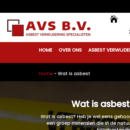

HOME
OVER ONS
ASBEST VERWIJDE
Home
-
Wat is asbest
Wat is asbest
Wat is asbest? Heb je wel eens gehoor
een groep mineralen die in de natuu
hittebestendi