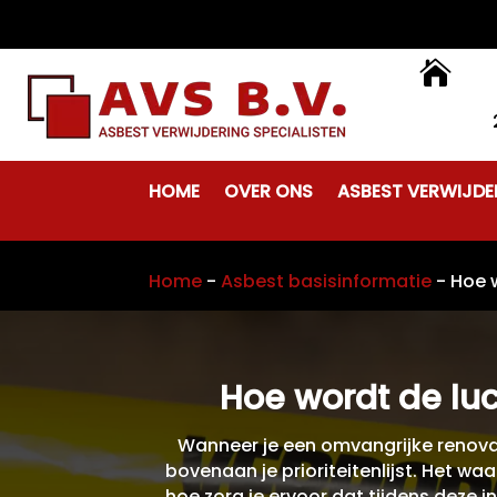

HOME
OVER ONS
ASBEST VERWIJDE
Home
-
Asbest basisinformatie
-
Hoe 
Hoe wordt de luc
Wanneer je een omvangrijke renovat
bovenaan je prioriteitenlijst. Het w
hoe zorg je ervoor dat tijdens deze i