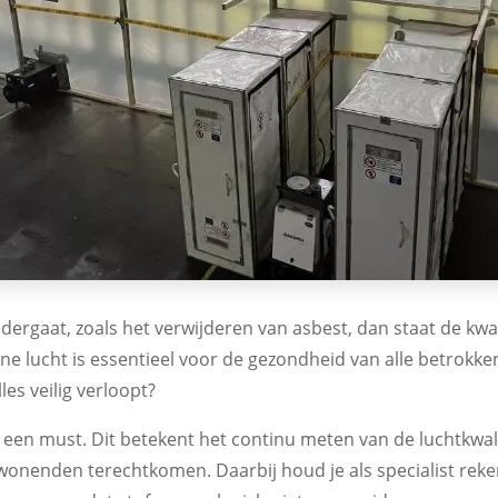
ergaat, zoals het verwijderen van asbest, dan staat de kwa
one lucht is essentieel voor de gezondheid van alle betrokke
es veilig verloopt?
s een must. Dit betekent het continu meten van de luchtkwali
onenden terechtkomen. Daarbij houd je als specialist rekeni