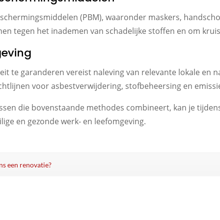
 beschermingsmiddelen (PBM), waaronder maskers, handscho
en tegen het inademen van schadelijke stoffen en om krui
geving
it te garanderen vereist naleving van relevante lokale en n
chtlijnen voor asbestverwijdering, stofbeheersing en emissi
sen die bovenstaande methodes combineert, kan je tijdens 
eilige en gezonde werk- en leefomgeving.
ens een renovatie?