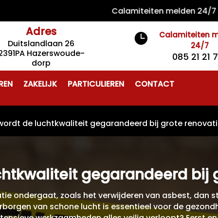
Calamiteiten melden 24/7 085 21
Adres
Calamiteiten 

Duitslandlaan 26
24/7
2391PA Hazerswoude-
085 21 21 
dorp
REN
ZAKELIJK
PARTICULIEREN
CONTACT
wordt de luchtkwaliteit gegarandeerd bij grote renovat
htkwaliteit gegarandeerd bij 
ie ondergaat, zoals het verwijderen van asbest, dan st
aarborgen van schone lucht is essentieel voor de gezondh
ntensieve werkzaamheden alles veilig verloopt? Eerst en 