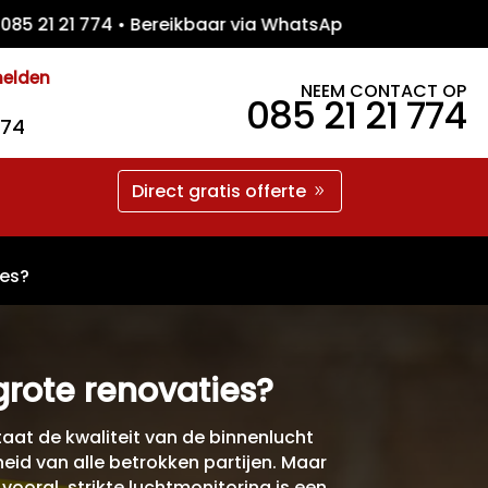
 21 774 • Bereikbaar via WhatsApp • Gratis 
melden
NEEM CONTACT OP
085 21 21 774
774
Direct gratis offerte
ies?
grote renovaties?
aat de kwaliteit van de binnenlucht
eid van alle betrokken partijen. Maar
vooral, strikte luchtmonitoring is een