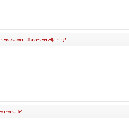
jes voorkomen bij asbestverwijdering?
en renovatie?