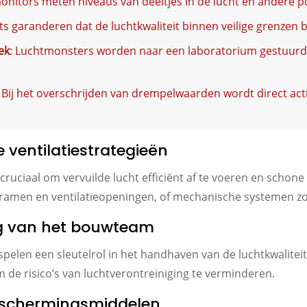
monitors meten niveaus van deeltjes in de lucht en andere p
ts garanderen dat de luchtkwaliteit binnen veilige grenzen bli
ek
: Luchtmonsters worden naar een laboratorium gestuurd
: Bij het overschrijden van drempelwaarden wordt direct ac
 ventilatiestrategieën
ruciaal om vervuilde lucht efficiënt af te voeren en schone 
ls ramen en ventilatieopeningen, of mechanische systemen z
g van het bouwteam
elen een sleutelrol in het handhaven van de luchtkwaliteit
 de risico’s van luchtverontreiniging te verminderen.
beschermingsmiddelen