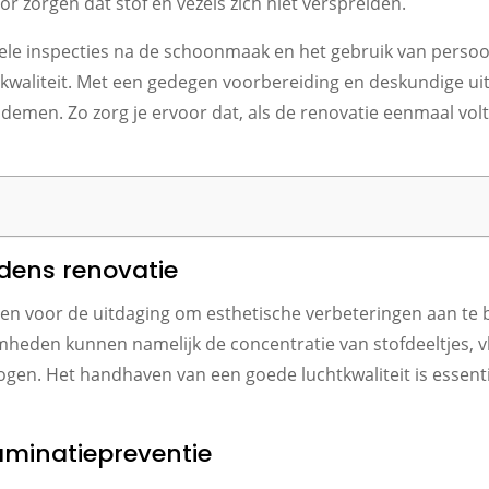
r zorgen dat stof en vezels zich niet verspreiden.
uele inspecties na de schoonmaak en het gebruik van perso
htkwaliteit. Met een gedegen voorbereiding en deskundige ui
nademen. Zo zorg je ervoor dat, als de renovatie eenmaal vol
jdens renovatie
lleen voor de uitdaging om esthetische verbeteringen aan te
eden kunnen namelijk de concentratie van stofdeeltjes, vl
ogen. Het handhaven van een goede luchtkwaliteit is essent
aminatiepreventie