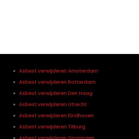
Telefoon/Whatsapp
0852121774
Asbest verwijderen Amsterdam
Asbest verwijderen Rotterdam
Asbest verwijderen Den Haag
Asbest verwijderen Utrecht
Asbest verwijderen Eindhoven
Asbest verwijderen Tilburg
Asbest verwijderen Groningen