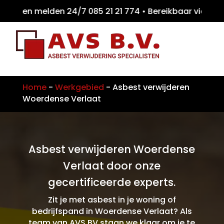
iten melden 24/7 085 21 21 774 • Bereikbaa
Home
-
Werkgebied
-
Asbest verwijderen
Woerdense Verlaat
Asbest verwijderen Woerdense
Verlaat door onze
gecertificeerde experts.
Zit je met asbest in je woning of
bedrijfspand in Woerdense Verlaat? Als
team van AVS BV staan we klaar om je te