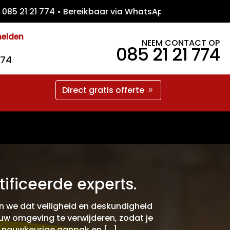
1 21 774 • Bereikbaar via WhatsApp • Gratis
melden
NEEM CONTACT OP
085 21 21 774
774
Direct gratis offerte
ificeerde experts.
n we dat veiligheid en deskundigheid
uw omgeving te verwijderen, zodat je
n nauwkeurige aanpak en […]