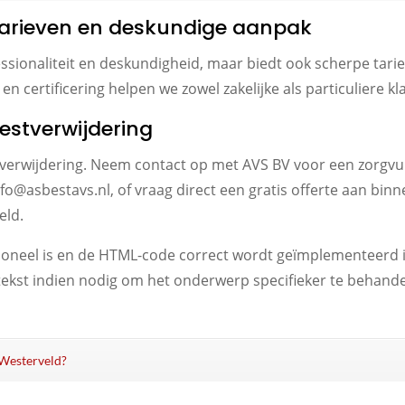
 tarieven en deskundige aanpak
essionaliteit en deskundigheid, maar biedt ook scherpe tari
n certificering helpen we zowel zakelijke als particuliere kl
estverwijdering
erwijdering. Neem contact op met AVS BV voor een zorgvuld
nfo@asbestavs.nl, of vraag direct een gratis offerte aan bin
eld.
tioneel is en de HTML-code correct wordt geïmplementeerd i
tekst indien nodig om het onderwerp specifieker te behande
n Westerveld?