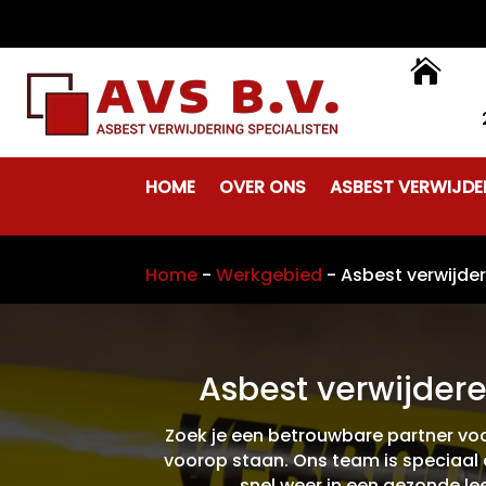

HOME
OVER ONS
ASBEST VERWIJDE
Home
-
Werkgebied
-
Asbest verwijde
Asbest verwijdere
Zoek je een betrouwbare partner voo
voorop staan. Ons team is speciaal 
snel weer in een gezonde l