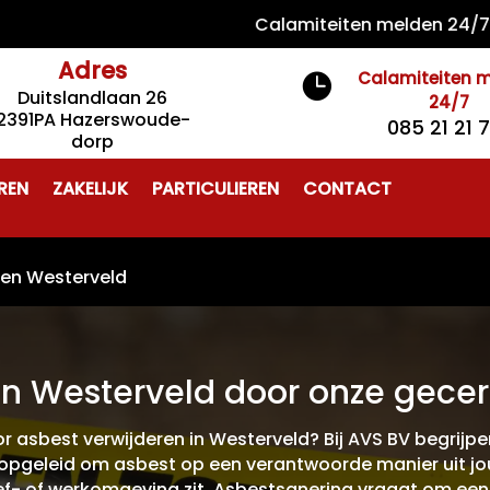
Calamiteiten melden 24/7 085 2
Adres
Calamiteiten 

Duitslandlaan 26
24/7
2391PA Hazerswoude-
085 21 21 
dorp
REN
ZAKELIJK
PARTICULIEREN
CONTACT
ren Westerveld
n Westerveld door onze gecert
r asbest verwijderen in Westerveld? Bij AVS BV begrijpe
opgeleid om asbest op een verantwoorde manier uit jo
eef- of werkomgeving zit. Asbestsanering vraagt om ee