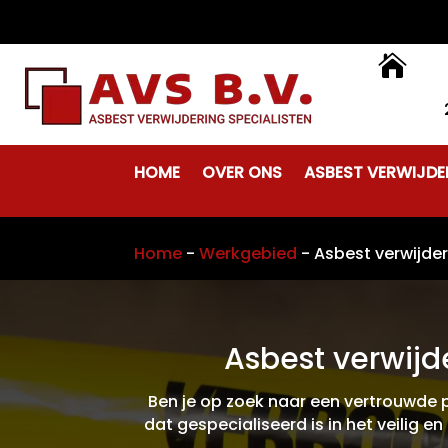

HOME
OVER ONS
ASBEST VERWIJDE
Home
-
Werkgebied
-
Asbest verwijde
Asbest verwijd
Ben je op zoek naar een vertrouwde pa
dat gespecialiseerd is in het veilig e