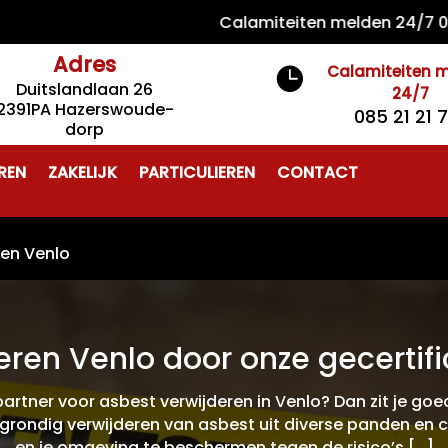
Calamiteiten melden 24/7 085 21 
Adres
Calamiteiten 

Duitslandlaan 26
24/7
2391PA Hazerswoude-
085 21 21 
dorp
REN
ZAKELIJK
PARTICULIEREN
CONTACT
ren Venlo
eren Venlo door onze gecertifi
rtner voor asbest verwijderen in Venlo? Dan zit je goed
n grondig verwijderen van asbest uit diverse panden en 
en je omgeving te beschermen tegen de risico’s […]