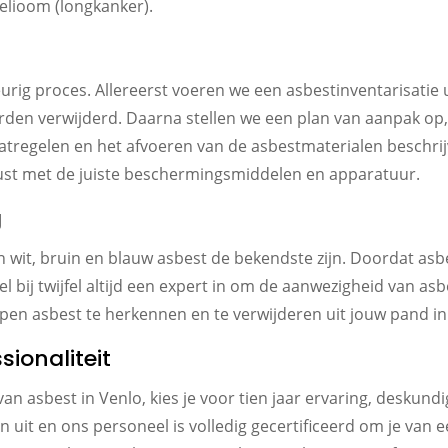
elioom (longkanker).
urig proces. Allereerst voeren we een asbestinventarisatie 
orden verwijderd. Daarna stellen we een plan van aanpak op
atregelen en het afvoeren van de asbestmaterialen beschri
rust met de juiste beschermingsmiddelen en apparatuur.
g
an wit, bruin en blauw asbest de bekendste zijn. Doordat asb
l bij twijfel altijd een expert in om de aanwezigheid van as
ypen asbest te herkennen en te verwijderen uit jouw pand in
sionaliteit
van asbest in Venlo, kies je voor tien jaar ervaring, deskun
 uit en ons personeel is volledig gecertificeerd om je van e