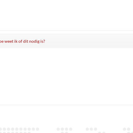
e weet ik of dit nodig is?