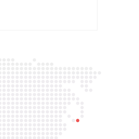

Telefoon/Whatsapp
0852121774