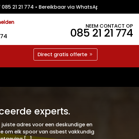
 21 21 774 • Bereikbaar via WhatsApp • Gra
melden
NEEM CONTACT OP
085 21 21 774
774
Direct gratis offerte
ceerde experts.
t juiste adres voor een deskundige en
oe om elk spoor van asbest vakkundig
wetgeving […]