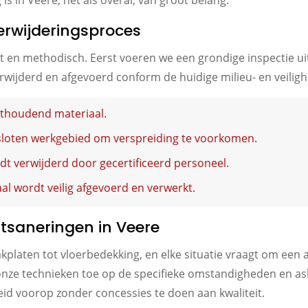
s in Veere, net als overal, van groot belang.
erwijderingsproces
kt en methodisch. Eerst voeren we een grondige inspectie ui
erwijderd en afgevoerd conform de huidige milieu- en veilig
esthoudend materiaal.
sloten werkgebied om verspreiding te voorkomen.
dt verwijderd door gecertificeerd personeel.
l wordt veilig afgevoerd en verwerkt.
stsaneringen in Veere
kplaten tot vloerbedekking, en elke situatie vraagt om een
onze technieken toe op de specifieke omstandigheden en as
eid voorop zonder concessies te doen aan kwaliteit.