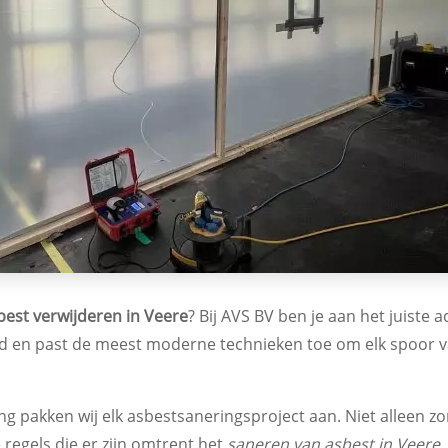
best verwijderen in Veere
? Bij AVS BV ben je aan het juiste 
erd en past de meest moderne technieken toe om elk spoor 
ng pakken wij elk asbestsaneringsproject aan. Niet alleen 
 regels die er zijn omtrent het
saneren van asbest in Veere
.