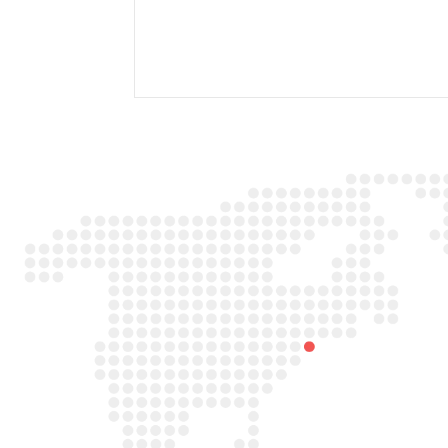

Adres
Duitslandlaan 26,
2391PA Hazerswoude-dorp