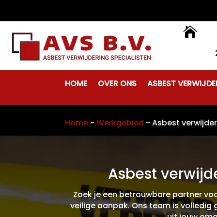

HOME
OVER ONS
ASBEST VERWIJDE
Home
-
Werkgebied
-
Asbest verwijde
Asbest verwijd
Zoek je een betrouwbare partner voor
veilige aanpak. Ons team is volledi
uit jouw omg