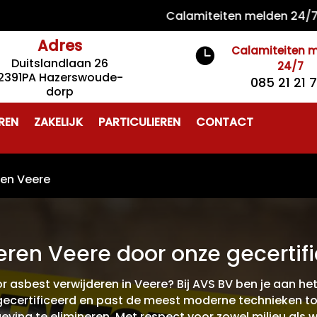
Calamiteiten melden 24/7 085
Adres
Calamiteiten 

Duitslandlaan 26
24/7
2391PA Hazerswoude-
085 21 21 
dorp
REN
ZAKELIJK
PARTICULIEREN
CONTACT
ren Veere
eren Veere door onze gecertifi
 asbest verwijderen in Veere? Bij AVS BV ben je aan he
g gecertificeerd en past de meest moderne technieken t
eving te elimineren. Met respect voor zowel milieu als 