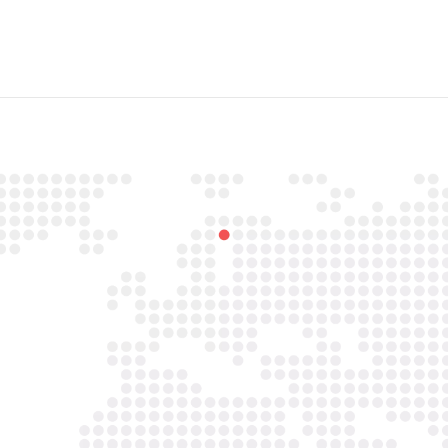

Email
info@asbestavs.nl