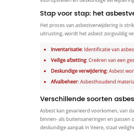
vooropstellen en deskundige verwijdering i
Stap voor stap: het asbestv
Het proces van asbestverwijdering is stri
uitrusting, wordt het asbest zorgvuldig v
Inventarisatie
: Identificatie van asb
Veilige afzetting
: Creëren van een ge
Deskundige verwijdering
: Asbest wor
Afvalbeheer
: Asbesthoudend materiaa
Verschillende soorten asbe
Asbest kan gevarieerd voorkomen, van da
binnen- als buitensaneringen en passen 
deskundige aanpak in Veere, staat veiligh