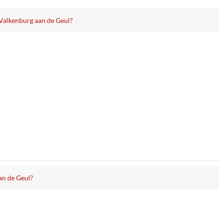
n Valkenburg aan de Geul?
an de Geul?