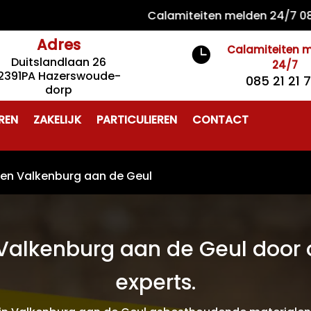
Calamiteiten melden 24/7 085 21 2
Adres
Calamiteiten 

Duitslandlaan 26
24/7
2391PA Hazerswoude-
085 21 21 
dorp
REN
ZAKELIJK
PARTICULIEREN
CONTACT
ren Valkenburg aan de Geul
Valkenburg aan de Geul door 
experts.