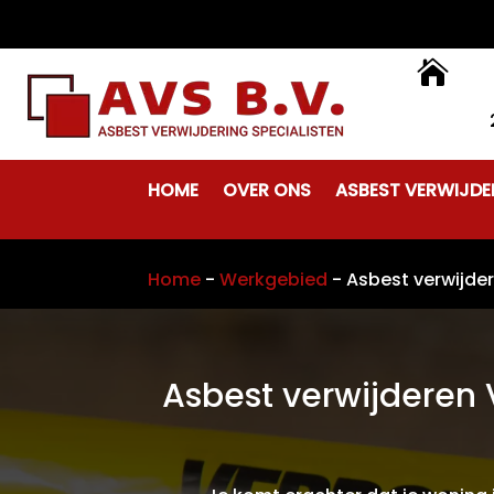

HOME
OVER ONS
ASBEST VERWIJDE
Home
-
Werkgebied
-
Asbest verwijde
Asbest verwijderen 