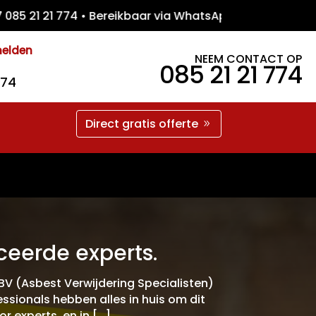
1 21 774 • Bereikbaar via WhatsApp • Gratis
melden
NEEM CONTACT OP
085 21 21 774
774
Direct gratis offerte
ceerde experts.
 BV (Asbest Verwijdering Specialisten)
ssionals hebben alles in huis om dit
or experts, en in […]