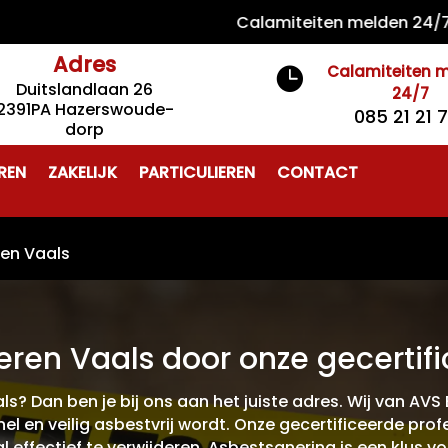
Calamiteiten melden 24/7 085 2
Adres
Calamiteiten 

Duitslandlaan 26
24/7
2391PA Hazerswoude-
085 21 21 
dorp
REN
ZAKELIJK
PARTICULIEREN
CONTACT
ren Vaals
eren Vaals door onze gecertifi
ls? Dan ben je bij ons aan het juiste adres. Wij van AVS
l en veilig asbestvrij wordt. Onze gecertificeerde profe
l effectief te verwijderen. Asbestsanering is een klus vo