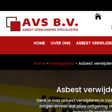

HOME
OVER ONS
ASBEST VERWIJDE
Home
-
Werkgebied
-
Asbest verwijde
Asbest verwijd
Denk je aan asbest verwijderen in Vaa
zorgen ervoor dat jouw omgeving sne
risicovolle materiaa