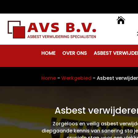

HOME
OVER ONS
ASBEST VERWIJDE
Home
-
Werkgebied
-
Asbest verwijde
Asbest verwijdere
Zorgeloos en veilig asbest verwijd
diepgaande kennis van sanering sta je
cruciale stap voor een vlekk