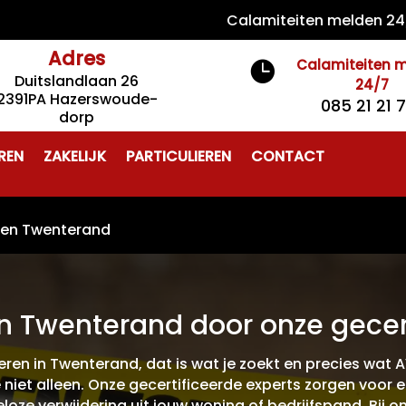
Calamiteiten melden 24/7 085
Adres
Calamiteiten 

Duitslandlaan 26
24/7
2391PA Hazerswoude-
085 21 21 
dorp
REN
ZAKELIJK
PARTICULIEREN
CONTACT
ren Twenterand
n Twenterand door onze gecert
eren in Twenterand, dat is wat je zoekt en precies wat 
 niet alleen. Onze gecertificeerde experts zorgen voor 
eloze verwijdering uit jouw woning of bedrijfspand. Bij 