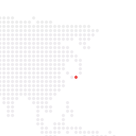

Telefoon/Whatsapp
0852121774