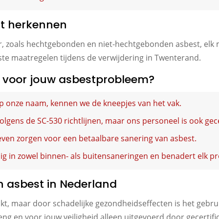
st herkennen
, zoals hechtgebonden en niet-hechtgebonden asbest, elk me
te maatregelen tijdens de verwijdering in Twenterand.
 voor jouw asbestprobleem?
op onze naam, kennen we de kneepjes van het vak.
lgens de SC-530 richtlijnen, maar ons personeel is ook gece
ven zorgen voor een betaalbare sanering van asbest.
g in zowel binnen- als buitensaneringen en benadert elk pr
n asbest in Nederland
kt, maar door schadelijke gezondheidseffecten is het gebru
ng en voor jouw veiligheid alleen uitgevoerd door gecertifi