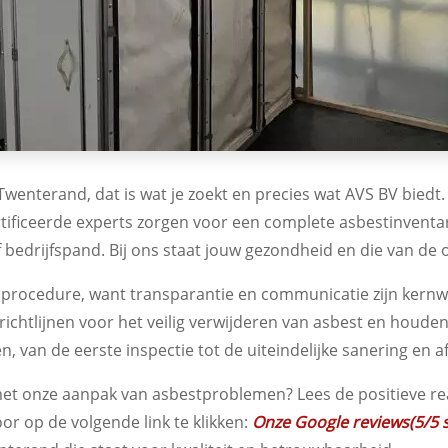
 Twenterand, dat is wat je zoekt en precies wat AVS BV bied
ertificeerde experts zorgen voor een complete asbestinventar
f bedrijfspand. Bij ons staat jouw gezondheid en die van d
 procedure, want transparantie en communicatie zijn kern
ichtlijnen voor het veilig verwijderen van asbest en houde
, van de eerste inspectie tot de uiteindelijke sanering en a
t onze aanpak van asbestproblemen? Lees de positieve rea
or op de volgende link te klikken:
Onze Google reviews(5/5 