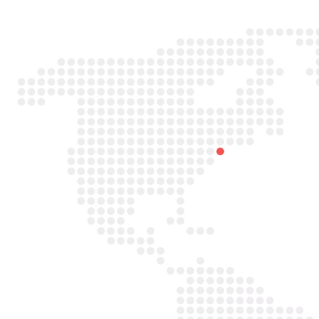

Adres
Duitslandlaan 26,
2391PA Hazerswoude-dorp