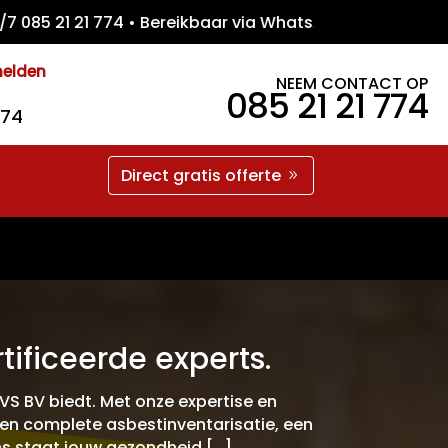
 21 21 774 • Bereikbaar via WhatsApp • Gra
melden
NEEM CONTACT OP
085 21 21 774
774
Direct gratis offerte
ificeerde experts.
AVS BV biedt. Met onze expertise en
een complete asbestinventarisatie, een
ons staat jouw gezondheid […]