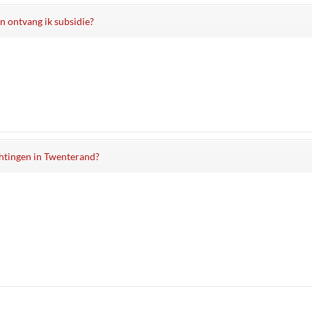
n ontvang ik subsidie?
ichtingen in Twenterand?