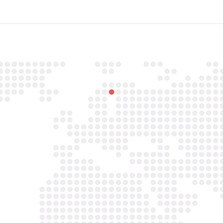

Email
info@asbestavs.nl