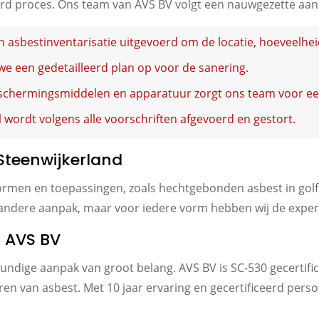
eerd proces. Ons team van AVS BV volgt een nauwgezette aan
n asbestinventarisatie uitgevoerd om de locatie, hoeveelhei
we een gedetailleerd plan op voor de sanering.
schermingsmiddelen en apparatuur zorgt ons team voor een 
wordt volgens alle voorschriften afgevoerd en gestort.
Steenwijkerland
ormen en toepassingen, zoals hechtgebonden asbest in golf
n andere aanpak, maar voor iedere vorm hebben wij de experti
n AVS BV
skundige aanpak van groot belang. AVS BV is SC-530 gecertif
eren van asbest. Met 10 jaar ervaring en gecertificeerd per