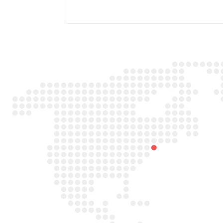

Adres
Duitslandlaan 26,
2391PA Hazerswoude-dorp