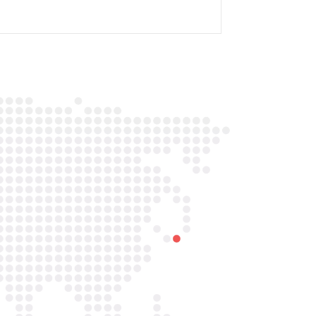

Telefoon/Whatsapp
0852121774