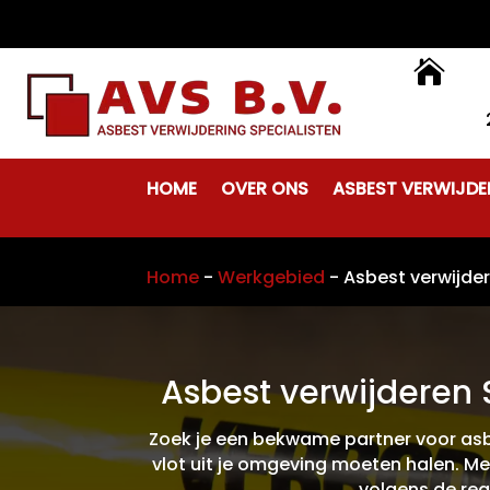

HOME
OVER ONS
ASBEST VERWIJDE
Home
-
Werkgebied
-
Asbest verwijde
Asbest verwijderen 
Zoek je een bekwame partner voor asbe
vlot uit je omgeving moeten halen. Me
volgens de reg