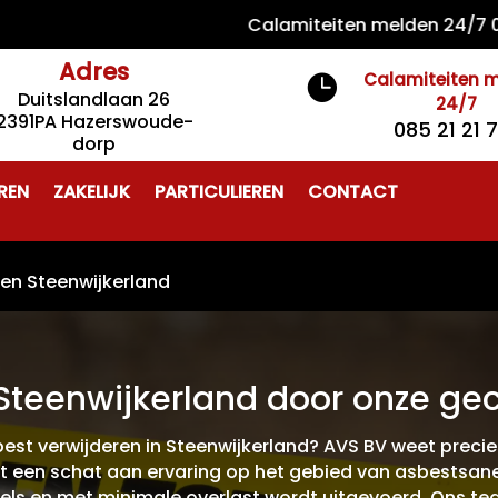
Calamiteiten melden 24/7 085 21
Adres
Calamiteiten 

Duitslandlaan 26
24/7
2391PA Hazerswoude-
085 21 21 
dorp
REN
ZAKELIJK
PARTICULIEREN
CONTACT
ren Steenwijkerland
Steenwijkerland door onze gece
st verwijderen in Steenwijkerland? AVS BV weet precies 
t een schat aan ervaring op het gebied van asbestsaner
els en met minimale overlast wordt uitgevoerd. Ons te