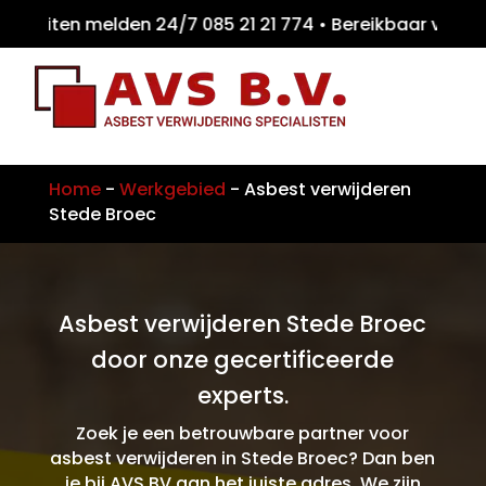
eiten melden 24/7 085 21 21 774 • Bereikba
Home
-
Werkgebied
-
Asbest verwijderen
Stede Broec
Asbest verwijderen Stede Broec
door onze gecertificeerde
experts.
Zoek je een betrouwbare partner voor
asbest verwijderen in Stede Broec? Dan ben
je bij AVS BV aan het juiste adres. We zijn