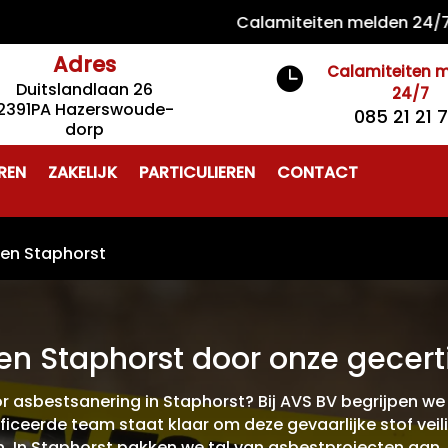
Calamiteiten melden 24/7 085 2
Adres
Calamiteiten 

Duitslandlaan 26
24/7
2391PA Hazerswoude-
085 21 21 
dorp
REN
ZAKELIJK
PARTICULIEREN
CONTACT
ren Staphorst
en Staphorst door onze gecerti
or asbestsanering in Staphorst? Bij AVS BV begrijpen 
ficeerde team staat klaar om deze gevaarlijke stof veil
 In Staphorst pakken we tal van asbestprojecten aan, g