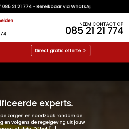
1 21 774 • Bereikbaar via WhatsApp • Grati
melden
NEEM CONTACT OP
085 21 21 774
774
Direct gratis offerte
ficeerde experts.
we de zorgen en noodzaak rondom de
ig en volgens de regelgeving uit jouw
root of klein. Of het […]