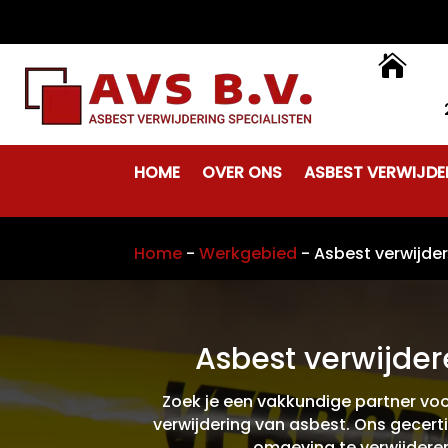

HOME
OVER ONS
ASBEST VERWIJDE
Home
-
Werkgebied
-
Asbest verwijde
Asbest verwijder
Zoek je een vakkundige partner vo
verwijdering van asbest. Ons gecerti
omgeving te verwijderen.