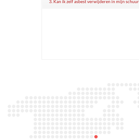
3. Kan ik zelf asbest verwijderen in mijn schuur
