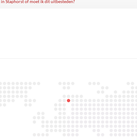
 in Staphorst of moet ik dit uitbesteden?
