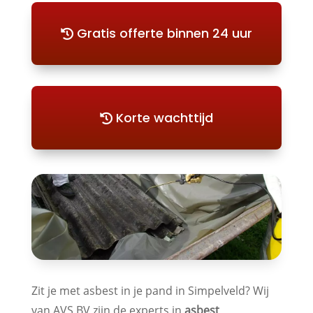
Gratis offerte binnen 24 uur
Korte wachttijd
Zit je met asbest in je pand in Simpelveld? Wij
van AVS BV zijn de experts in
asbest