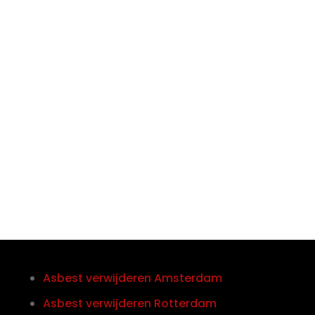

Telefoon/Whatsapp
0852121774
Asbest verwijderen Amsterdam
Asbest verwijderen Rotterdam