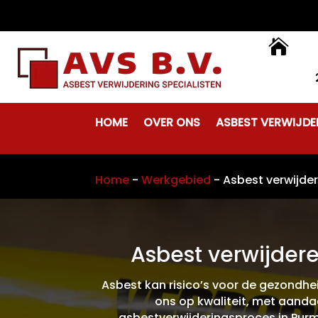

HOME
OVER ONS
ASBEST VERWIJDE
Home
-
Werkgebied
-
Asbest verwijde
Asbest verwijdere
Asbest kan risico’s voor de gezondheid
ons op kwaliteit, met aandac
asbestverwijderingsproces in Purm