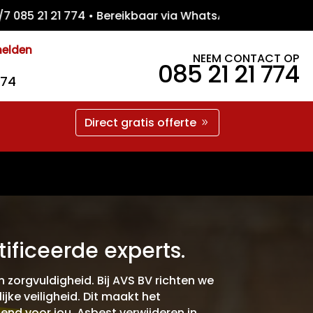
 21 21 774 • Bereikbaar via WhatsApp • Grat
melden
NEEM CONTACT OP
085 21 21 774
774
Direct gratis offerte
ificeerde experts.
n zorgvuldigheid. Bij AVS BV richten we
jke veiligheid. Dit maakt het
nd voor jou. Asbest verwijderen in