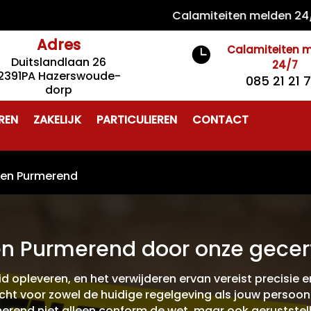
Calamiteiten melden 24/7 085
Adres
Calamiteiten 

Duitslandlaan 26
24/7
2391PA Hazerswoude-
085 21 21 
dorp
REN
ZAKELIJK
PARTICULIEREN
CONTACT
ren Purmerend
n Purmerend door onze gecert
 opleveren, en het verwijderen ervan vereist precisie e
ht voor zowel de huidige regelgeving als jouw persoonli
erend niet alleen conform de wet, maar ook geruststelle