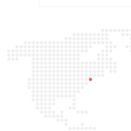

Adres
Duitslandlaan 26,
2391PA Hazerswoude-dorp