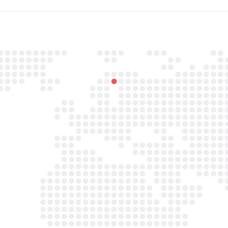

Email
info@asbestavs.nl