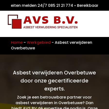
teiten melden 24/7 085 21 21 774 • Bereikb
Home
-
Werkgebied
-
Asbest verwijderen
Overbetuwe
Asbest verwijderen Overbetuwe
door onze gecertificeerde
experts.
Zoek je een betrouwbare partner voor
asbest verwijderen in Overbetuwe? Dan
biedt AVS BV dé expertise die nodig is. Onze