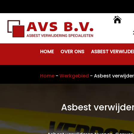

HOME
OVER ONS
ASBEST VERWIJDE
Home
-
Werkgebied
-
Asbest verwijde
Asbest verwijd