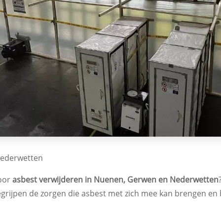
Nederwetten
voor
asbest verwijderen in Nuenen, Gerwen en Nederwetten
begrijpen de zorgen die asbest met zich mee kan brengen en