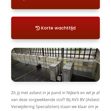
Korte wachttijd
Zit jij met asbest in je pand in Nijkerk en wil je af
van deze zorgwekkende stof? Bij AVS BV (Asbest
Verwijdering Specialisten) staan we klaar om je