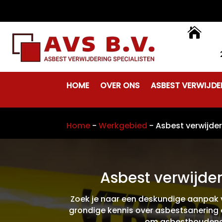

HOME
OVER ONS
ASBEST VERWIJDE
Home
-
Werkgebied
-
Asbest verwijde
Asbest verwijde
Zoek je naar een deskundige aanpak v
grondige kennis over asbestsanering e
om asbesthoudend ma