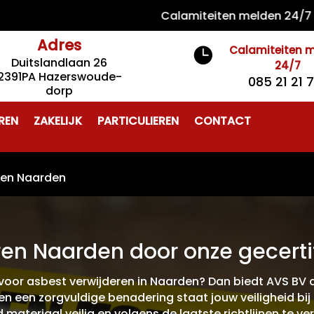
Calamiteiten melden 24/7 085 2
Adres
Calamiteiten 

Duitslandlaan 26
24/7
2391PA Hazerswoude-
085 21 21 
dorp
REN
ZAKELIJK
PARTICULIEREN
CONTACT
ren Naarden
ren Naarden door onze gecertif
oor asbest verwijderen in Naarden? Dan biedt AVS BV de
n een zorgvuldige benadering staat jouw veiligheid bij 
teriaal veilig en volgens de laatste richtlijnen te ver