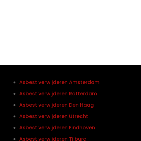
Telefoon/Whatsapp
0852121774
Asbest verwijderen Amsterdam
Asbest verwijderen Rotterdam
Asbest verwijderen Den Haag
Asbest verwijderen Utrecht
Asbest verwijderen Eindhoven
Asbest verwijderen Tilburg