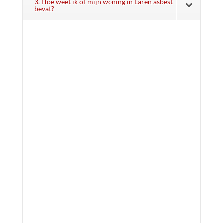
3. Hoe weet ik of mijn woning in Laren asbest
bevat?