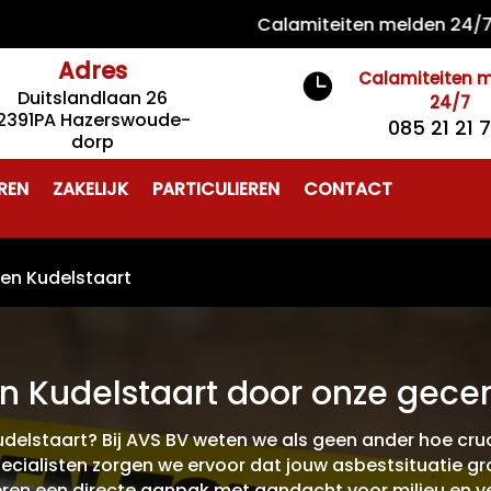
Calamiteiten melden 24/7 085 2
Adres
Calamiteiten 

Duitslandlaan 26
24/7
2391PA Hazerswoude-
085 21 21 
dorp
REN
ZAKELIJK
PARTICULIEREN
CONTACT
ren Kudelstaart
n Kudelstaart door onze gecert
udelstaart? Bij AVS BV weten we als geen ander hoe cruc
pecialisten zorgen we ervoor dat jouw asbestsituatie g
en een directe aanpak met aandacht voor milieu en veil