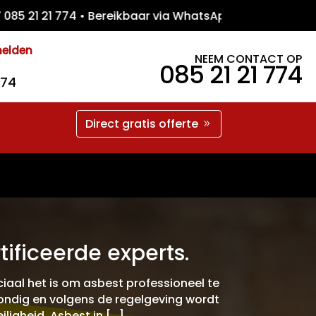
1 21 774 • Bereikbaar via WhatsApp • Gratis
melden
NEEM CONTACT OP
085 21 21 774
774
Direct gratis offerte
ificeerde experts.
iaal het is om asbest professioneel te
rondig en volgens de regelgeving wordt
igheid. Asbest in […]