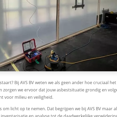
staart? Bij AVS BV weten we als geen ander hoe cruciaal het
en zorgen we ervoor dat jouw asbestsituatie grondig en vol
 voor milieu en veiligheid.
 iets om licht op te nemen. Dat begrijpen we bij AVS BV maar
inventarisatie en analyse tot de daadwerkelijke verwijderin