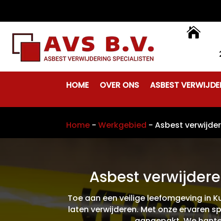

HOME
OVER ONS
ASBEST VERWIJDE
Home
-
Werkgebied
-
Asbest verwijde
Asbest verwijdere
Toe aan een veilige leefomgeving in K
laten verwijderen. Met onze ervaren s
aangepakt. We hanter