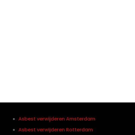

Telefoon/Whatsapp
0852121774
Asbest verwijderen Amsterdam
Asbest verwijderen Rotterdam