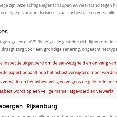
nwege zijn vezelachtige eigenschappen en weerstand tegen hi
n ernstige gezondheidsrisico’s, zoals asbestose en verschill
ces
kt gereguleerd. AVS BV volgt alle gestelde richtlijnen om de
l draagt zorg voor een grondige sanering, ongeacht het type
ge inspectie uitgevoerd om de aanwezigheid en omvang van 
erde expert bepaalt hoe het asbest verwijderd moet worden
 verwijderen het asbest veilig en volgens de geldende nor
asbest wordt op een veilige manier afgevoerd en verwerkt.
iebergen-Rijsenburg
en worden voor verschillende methoden van asbestverwijderi