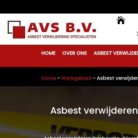

HOME
OVER ONS
ASBEST VERWIJDE
Home
-
Werkgebied
-
Asbest verwijde
Asbest verwijderen