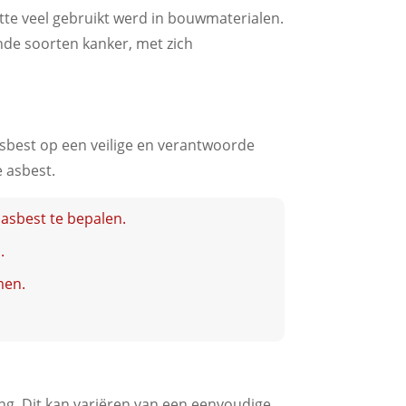
tte veel gebruikt werd in bouwmaterialen.
ende soorten kanker, met zich
 asbest op een veilige en verantwoorde
 asbest.
asbest te bepalen.
.
men.
ng. Dit kan variëren van een eenvoudige