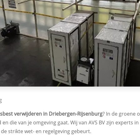
g
sbest verwijderen in Driebergen-Rijsenburg
? In de groene 
en die van je omgeving gaat. Wij van AVS BV zijn experts in
 de strikte wet- en regelgeving gebeurt.