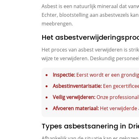
Asbest is een natuurlijk mineraal dat va
Echter, blootstelling aan asbestvezels ka
meebrengen.
Het asbestverwijderingspro
Het proces van asbest verwijderen is stri
wijze te verwijderen. Deskundig personee
Inspectie:
Eerst wordt er een grondi
Asbestinventarisatie:
Een gecertifice
Veilig verwijderen:
Onze professionals
Afvoeren materiaal:
Het verwijderde 
Types asbestsanering in Dr
Afhankelijk van de situatie kan er gekoz