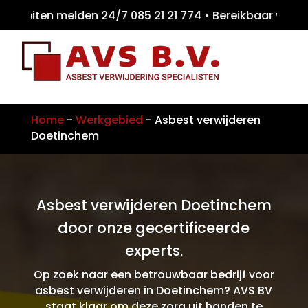
iteiten melden 24/7 085 21 21 774 • Bereikb
Home
-
Werkgebied
-
Asbest verwijderen
Doetinchem
Asbest verwijderen Doetinchem
door onze gecertificeerde
experts.
Op zoek naar een betrouwbaar bedrijf voor
asbest verwijderen in Doetinchem? AVS BV
staat klaar om deze zorg uit handen te