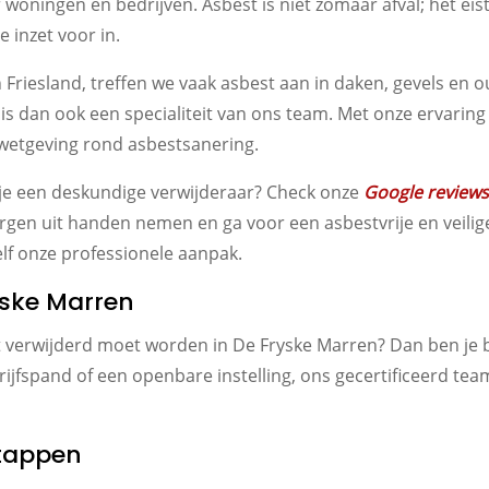
oningen en bedrijven. Asbest is niet zomaar afval; het eist 
 inzet voor in.
an Friesland, treffen we vaak asbest aan in daken, gevels 
 is dan ook een specialiteit van ons team. Met onze ervaring
 wetgeving rond asbestsanering.
ek je een deskundige verwijderaar? Check onze
Google reviews
orgen uit handen nemen en ga voor een asbestvrije en veili
lf onze professionele aanpak.
yske Marren
t verwijderd moet worden in De Fryske Marren? Dan ben je bi
ijfspand of een openbare instelling, ons gecertificeerd tea
stappen