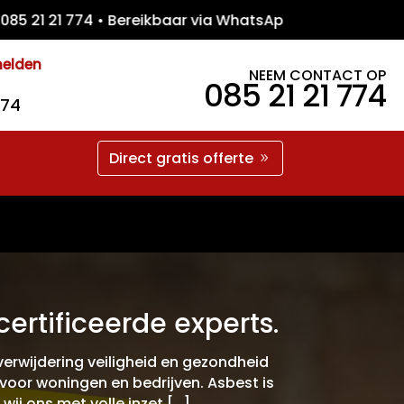
 21 774 • Bereikbaar via WhatsApp • Gratis
melden
NEEM CONTACT OP
085 21 21 774
774
Direct gratis offerte
ertificeerde experts.
verwijdering veiligheid en gezondheid
 voor woningen en bedrijven. Asbest is
wij ons met volle inzet […]