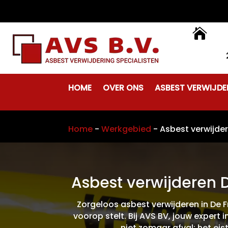

HOME
OVER ONS
ASBEST VERWIJDE
Home
-
Werkgebied
-
Asbest verwijde
Asbest verwijderen D
Zorgeloos asbest verwijderen in De F
voorop stelt. Bij AVS BV, jouw expert
niet zomaar afval; het eis