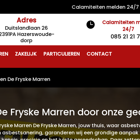
Calamiteiten melden 24/7 085 21
Adres
Calamiteiten 

Duitslandlaan 26
24/7
2391PA Hazerswoude-
085 21 21 
dorp
REN
ZAKELIJK
PARTICULIEREN
CONTACT
ren De Fryske Marren
e Fryske Marren door onze gec
ryske Marren De Fryske Marren, jouw thuis, waar asbest
 in asbestsanering, garanderen wij een grondige aanpak
t kennis, precisie en het juiste gereedschap. Daar zetten 