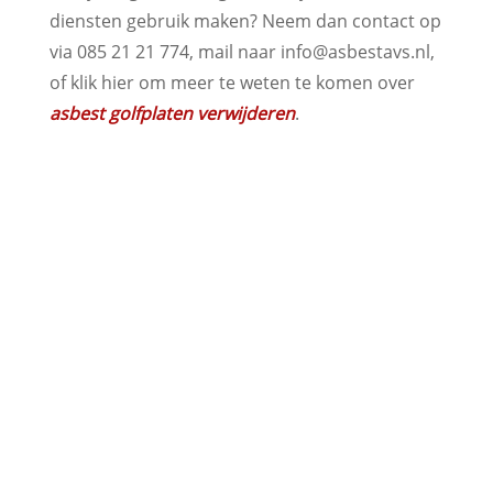
diensten gebruik maken? Neem dan contact op
via 085 21 21 774, mail naar info@asbestavs.nl,
of klik hier om meer te weten te komen over
asbest golfplaten verwijderen
.

Adres
Duitslandlaan 26,
2391PA Hazerswoude-dorp