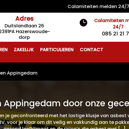
Calamiteiten melden 24/7 085 2
Adres
Calamiteiten 

Duitslandlaan 26
24/7
2391PA Hazerswoude-
085 21 21 
dorp
REN
ZAKELIJK
PARTICULIEREN
CONTACT
eren Appingedam
n Appingedam door onze gecert
 je geconfronteerd met het lastige klusje van asbest 
 BV, voor je klaar om dit veilig en vakkundig aan te pakk
gezond leefklimaat en de risico’s die asbest met […]