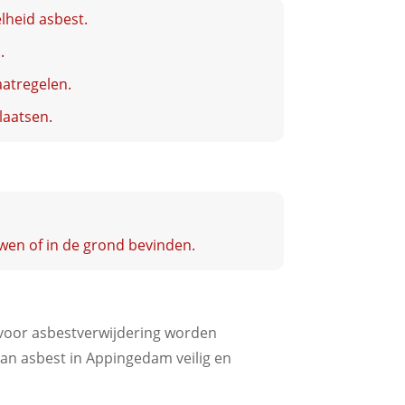
lheid asbest.
.
aatregelen.
laatsen.
wen of in de grond bevinden.
 voor asbestverwijdering worden
van asbest in Appingedam veilig en