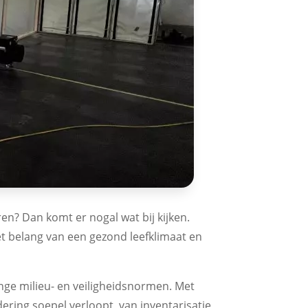
en? Dan komt er nogal wat bij kijken.
het belang van een gezond leefklimaat en
nge milieu- en veiligheidsnormen. Met
ring soepel verloopt, van inventarisatie