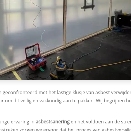
geconfronteerd met het lastige klusje van asbest verwijder
aar om dit veilig en vakkundig aan te pakken. Wij begrijpen 
.
lange ervaring in
asbestsanering
en het voldoen aan de stre
treken zorgen we ervoor dat het proces van asbestverwijde