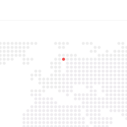

Email
info@asbestavs.nl