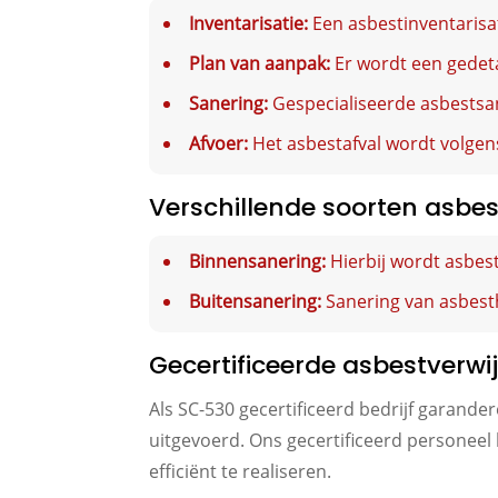
Inventarisatie:
Een asbestinventarisat
Plan van aanpak:
Er wordt een gedeta
Sanering:
Gespecialiseerde asbestsan
Afvoer:
Het asbestafval wordt volgen
Verschillende soorten asbe
Binnensanering:
Hierbij wordt asbes
Buitensanering:
Sanering van asbest
Gecertificeerde asbestverwi
Als SC-530 gecertificeerd bedrijf garand
uitgevoerd. Ons gecertificeerd personeel 
efficiënt te realiseren.