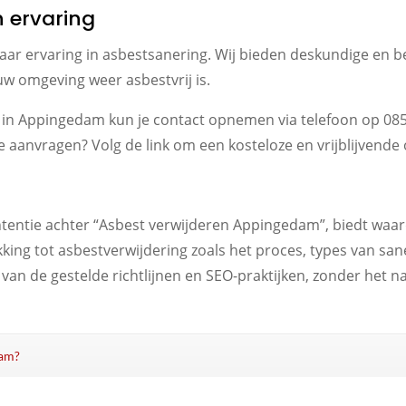
n ervaring
0 jaar ervaring in asbestsanering. Wij bieden deskundige en
uw omgeving weer asbestvrij is.
 in Appingedam kun je contact opnemen via telefoon op 085 
te aanvragen? Volg de link om een kosteloze en vrijblijvende
ntentie achter “Asbest verwijderen Appingedam”, biedt waar
kking tot asbestverwijdering zoals het proces, types van san
an de gestelde richtlijnen en SEO-praktijken, zonder het nat
dam?