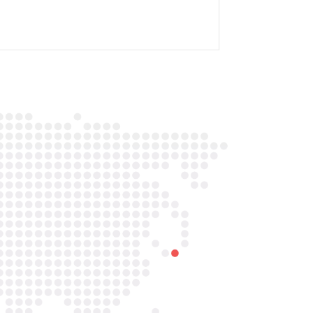

Telefoon/Whatsapp
0852121774