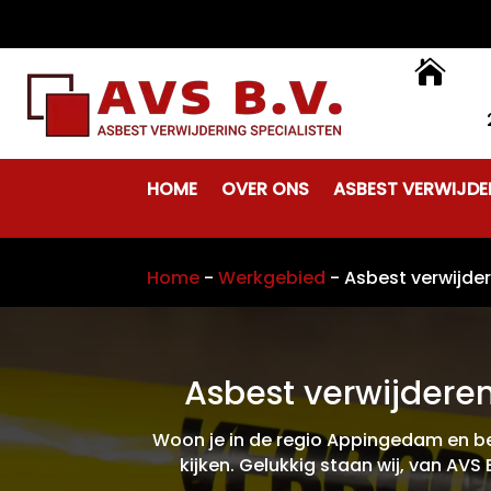

HOME
OVER ONS
ASBEST VERWIJDE
Home
-
Werkgebied
-
Asbest verwijd
Asbest verwijdere
Woon je in de regio Appingedam en ben
kijken. Gelukkig staan wij, van AVS