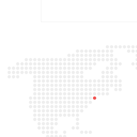

Adres
Duitslandlaan 26,
2391PA Hazerswoude-dorp