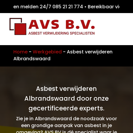
eiten melden 24/7 085 21 21 774 • Bereikbaa
Home
-
Werkgebied
-
Asbest verwijderen
Albrandswaard
Asbest verwijderen
Albrandswaard door onze
gecertificeerde experts.
Zie je in Albrandswaard de noodzaak voor
een grondige aanpak van asbest in je
omgeving? AVS BV is dé specialist waar je