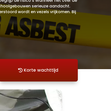
egrijp de risico’s Wanneer het over de
 schoolgebouwen serieuze aandacht.
erstoord wordt en vezels vrijkomen. Bij
Korte wachttijd