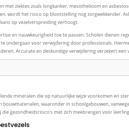
en met ziektes zoals longkanker, mesothelioom en asbestose
n, wordt het risico op blootstelling nog zorgwekkender. Asbe
 kans op vezelverspreiding verhoogt.
pertise en nauwkeurigheid toe te passen. Scholen dienen re
ctie te ondergaan voor verwijdering door professionals. Hie
eren. Accurate en deskundige verwijdering verzekert een v
lende mineralen die op natuurlijke wijze voorkomen en ste
t in bouwmaterialen, waaronder in schoolgebouwen, vanweg
ij die gezondheidsrisico’s met zich meebrengen voor leerlin
estvezels