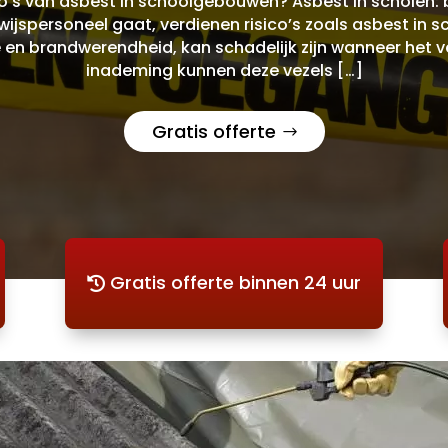
o’s van asbest in schoolgebouwen? Asbest in scholen: b
ijspersoneel gaat, verdienen risico’s zoals asbest in
e en brandwerendheid, kan schadelijk zijn wanneer het v
inademing kunnen deze vezels […]
Gratis offerte
Gratis offerte binnen 24 uur