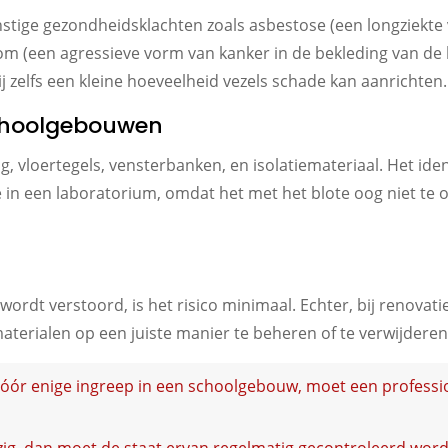
ernstige gezondheidsklachten zoals asbestose (een longziek
m (een agressieve vorm van kanker in de bekleding van de lon
ij zelfs een kleine hoeveelheid vezels schade kan aanrichten.
schoolgebouwen
, vloertegels, vensterbanken, en isolatiemateriaal. Het iden
se in een laboratorium, omdat het met het blote oog niet te
 wordt verstoord, is het risico minimaal. Echter, bij renovat
terialen op een juiste manier te beheren of te verwijderen
óór enige ingreep in een schoolgebouw, moet een professio