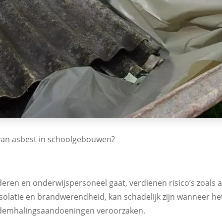
 van asbest in schoolgebouwen?
eren en onderwijspersoneel gaat, verdienen risico’s zoals
isolatie en brandwerendheid, kan schadelijk zijn wanneer he
ademhalingsaandoeningen veroorzaken.