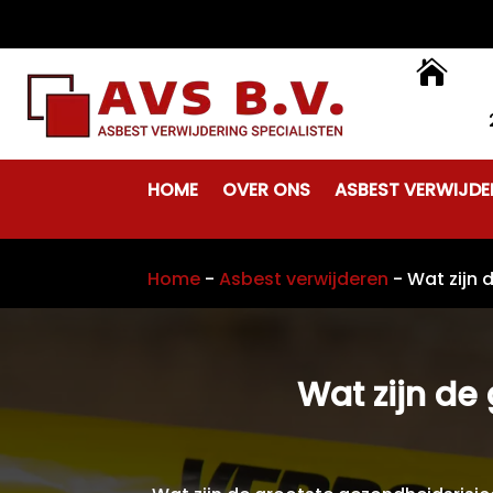

HOME
OVER ONS
ASBEST VERWIJDE
Home
-
Asbest verwijderen
-
Wat zijn 
Wat zijn de