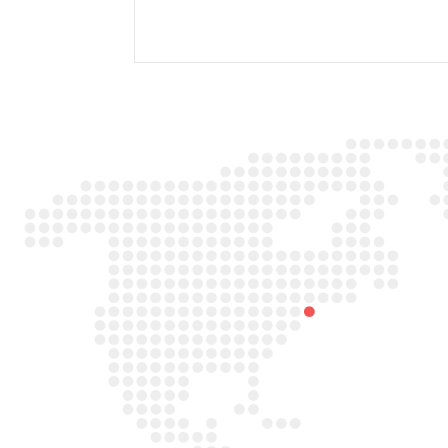

Adres
Duitslandlaan 26,
2391PA Hazerswoude-dorp