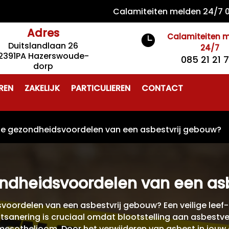
Calamiteiten melden 24/7 085 21 
Adres
Calamiteiten 

Duitslandlaan 26
24/7
2391PA Hazerswoude-
085 21 21 
dorp
REN
ZAKELIJK
PARTICULIEREN
CONTACT
 de gezondheidsvoordelen van een asbestvrij gebouw?
ondheidsvoordelen van een as
voordelen van een asbestvrij gebouw? Een veilige lee
stsanering is cruciaal omdat blootstelling aan asbestve
esothelioom. Door het verwijderen van asbest in jouw 