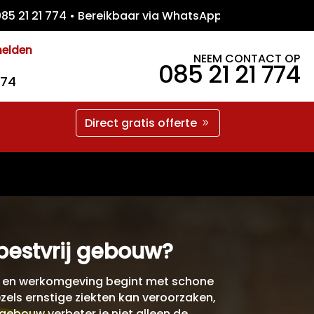
21 774 • Bereikbaar via WhatsApp • Gratis 
melden
NEEM CONTACT OP
085 21 21 774
774
Direct gratis offerte
bestvrij gebouw?
f- en werkomgeving begint met schone
zels ernstige ziekten kan veroorzaken,
gebouw verbeter je niet alleen de