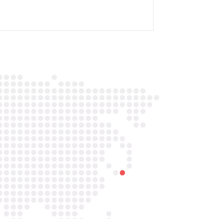

Telefoon/Whatsapp
0852121774