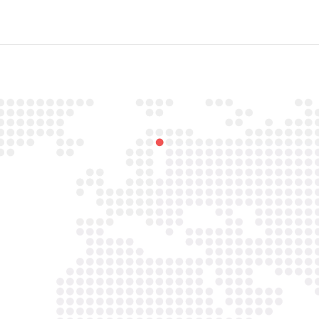

Email
info@asbestavs.nl