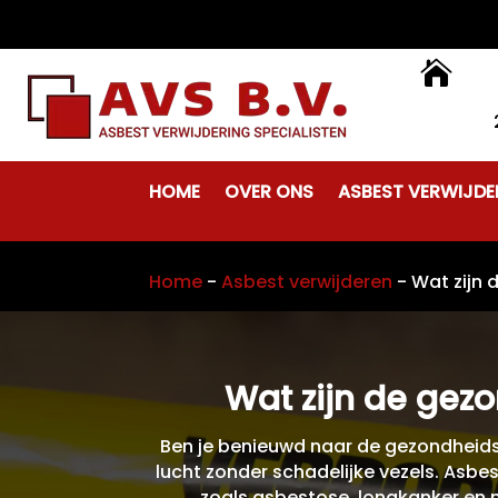

HOME
OVER ONS
ASBEST VERWIJDE
Home
-
Asbest verwijderen
-
Wat zijn
Wat zijn de gez
Ben je benieuwd naar de gezondheids
lucht zonder schadelijke vezels. Asbe
zoals asbestose, longkanker en m