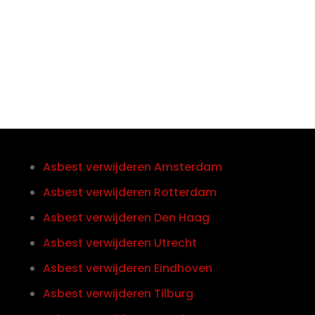
Telefoon/Whatsapp
0852121774
Asbest verwijderen Amsterdam
Asbest verwijderen Rotterdam
Asbest verwijderen Den Haag
Asbest verwijderen Utrecht
Asbest verwijderen Eindhoven
Asbest verwijderen Tilburg