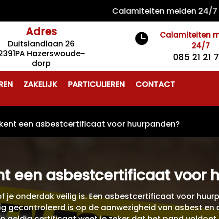
Calamiteiten melden 24/7 085 21
Adres
Calamiteiten 

Duitslandlaan 26
24/7
2391PA Hazerswoude-
085 21 21 
dorp
REN
ZAKELIJK
PARTICULIEREN
CONTACT
kent een asbestcertificaat voor huurpanden?
t een asbestcertificaat voor
of je onderdak veilig is. Een asbestcertificaat voor huurp
 gecontroleerd is op de aanwezigheid van asbest en da
 geldig certificaat weet je zeker dat het pand voldoet