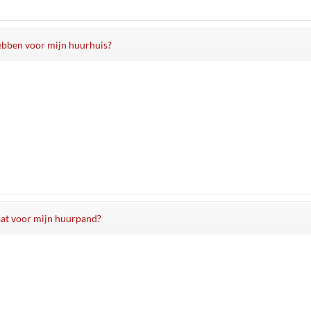
 hebben voor mijn huurhuis?
caat voor mijn huurpand?