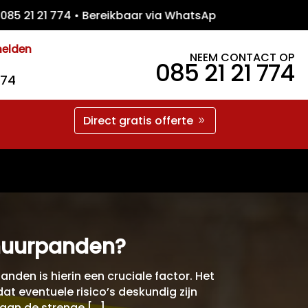
 21 774 • Bereikbaar via WhatsApp • Gratis 
melden
NEEM CONTACT OP
085 21 21 774
774
Direct gratis offerte
 huurpanden?
anden is hierin een cruciale factor. Het
t eventuele risico’s deskundig zijn
 aan de strenge […]