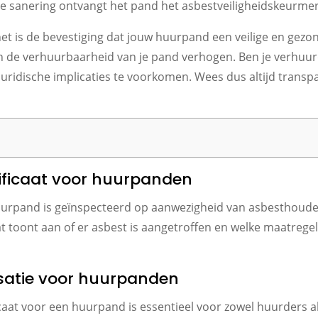
e sanering ontvangt het pand het asbestveiligheidskeurmer
; het is de bevestiging dat jouw huurpand een veilige en ge
de verhuurbaarheid van je pand verhogen. Ben je verhuurde
uridische implicaties te voorkomen. Wees dus altijd transp
tificaat voor huurpanden
 huurpand is geïnspecteerd op aanwezigheid van asbesthoude
at toont aan of er asbest is aangetroffen en welke maatrege
satie voor huurpanden
caat voor een huurpand is essentieel voor zowel huurders 