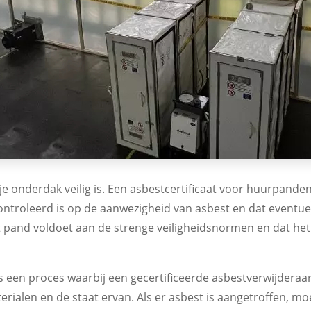
je onderdak veilig is. Een asbestcertificaat voor huurpanden 
troleerd is op de aanwezigheid van asbest en dat eventuele
 het pand voldoet aan de strenge veiligheidsnormen en dat h
s een proces waarbij een gecertificeerde asbestverwijderaar 
ialen en de staat ervan. Als er asbest is aangetroffen, m