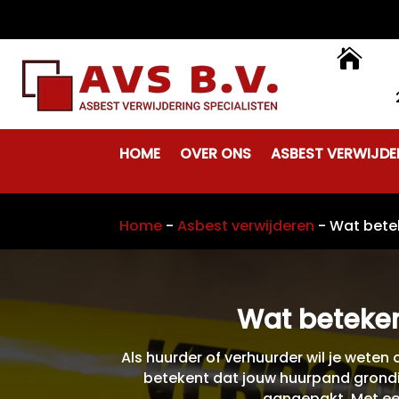

HOME
OVER ONS
ASBEST VERWIJDE
Home
-
Asbest verwijderen
-
Wat bete
Wat beteken
Als huurder of verhuurder wil je weten 
betekent dat jouw huurpand grondig
aangepakt. Met een