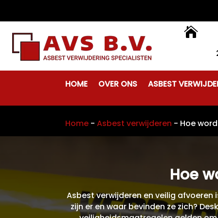

HOME
OVER ONS
ASBEST VERWIJDE
Home
-
Asbest verwijderen
-
Hoe word
Hoe wo
Asbest verwijderen en veilig afvoeren 
zijn er en waar bevinden ze zich? De
veiligheidsmaatregelen gelden om v