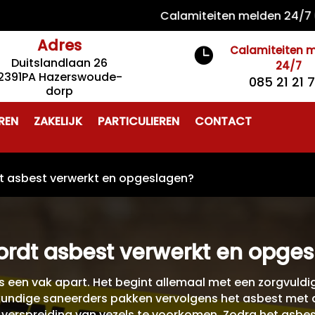
Calamiteiten melden 24/7 085 21
Adres
Calamiteiten 

Duitslandlaan 26
24/7
2391PA Hazerswoude-
085 21 21 
dorp
REN
ZAKELIJK
PARTICULIEREN
CONTACT
t asbest verwerkt en opgeslagen?
rdt asbest verwerkt en opge
is een vak apart. Het begint allemaal met een zorgvuld
skundige saneerders pakken vervolgens het asbest met 
erspreiding van vezels te voorkomen. Zodra het asbest