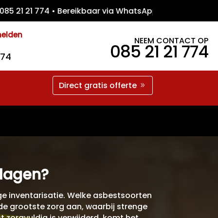
 21 774 • Bereikbaar via WhatsApp • Gratis 
melden
NEEM CONTACT OP
085 21 21 774
774
Direct gratis offerte
slagen?
ige inventarisatie. Welke asbestsoorten
de grootste zorg aan, waarbij strenge
 zorgvuldig is verwijderd, komt het