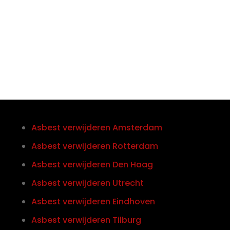
Telefoon/Whatsapp
0852121774
Asbest verwijderen Amsterdam
Asbest verwijderen Rotterdam
Asbest verwijderen Den Haag
Asbest verwijderen Utrecht
Asbest verwijderen Eindhoven
Asbest verwijderen Tilburg