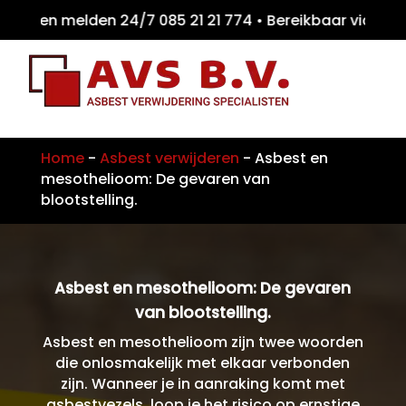
iten melden 24/7 085 21 21 774 • Bereikbaar
Home
-
Asbest verwijderen
-
Asbest en
mesothelioom: De gevaren van
blootstelling.​
Asbest en mesothelioom: De gevaren
van blootstelling.​
Asbest en mesothelioom zijn twee woorden
die onlosmakelijk met elkaar verbonden
zijn. Wanneer je in aanraking komt met
asbestvezels, loop je het risico op ernstige