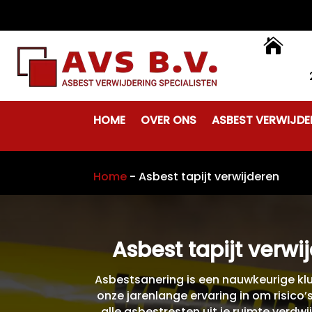

HOME
OVER ONS
ASBEST VERWIJDE
Home
-
Asbest tapijt verwijderen
Asbest tapijt verwi
Asbestsanering is een nauwkeurige klu
onze jarenlange ervaring in om risico
alle asbestresten uit je ruimte verd