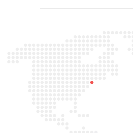

Adres
Duitslandlaan 26,
2391PA Hazerswoude-dorp