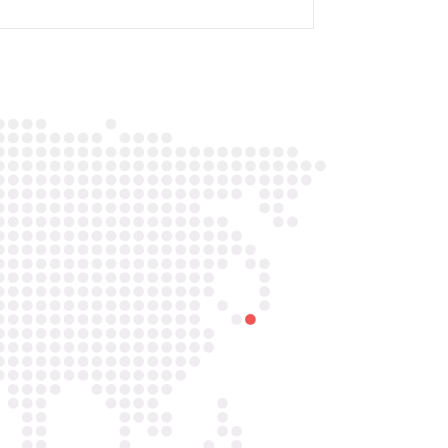

Telefoon/Whatsapp
0852121774