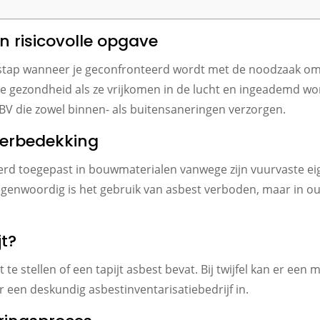
en risicovolle opgave
e stap wanneer je geconfronteerd wordt met de noodzaak om
de gezondheid als ze vrijkomen in de lucht en ingeademd wo
 BV die zowel binnen- als buitensaneringen verzorgen.
loerbedekking
 werd toegepast in bouwmaterialen vanwege zijn vuurvaste ei
. Tegenwoordig is het gebruik van asbest verboden, maar in
jt?
st te stellen of een tapijt asbest bevat. Bij twijfel kan er 
een deskundig asbestinventarisatiebedrijf in.