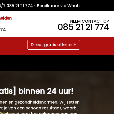
85 21 21 774 • Bereikbaar via WhatsApp • Gr
melden
NEEM CONTACT OP
085 21 21 774
774
Direct gratis offerte
atis] binnen 24 uur!
ijnen en gezondheidsnormen. Wij zetten
t je van een schoon resultaat, waarbij
ek. Benieuwd naar het vakmanschap van