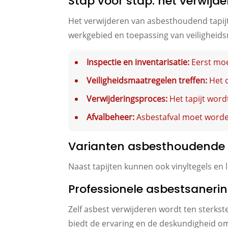
Stap voor stap: het verwijd
Het verwijderen van asbesthoudend tapijt 
werkgebied en toepassing van veiligheid
Inspectie en inventarisatie:
Eerst moe
Veiligheidsmaatregelen treffen:
Het d
Verwijderingsproces:
Het tapijt word
Afvalbeheer:
Asbestafval moet worden
Varianten asbesthoudende 
Naast tapijten kunnen ook vinyltegels en l
Professionele asbestsanerin
Zelf asbest verwijderen wordt ten sterks
biedt de ervaring en de deskundigheid om d