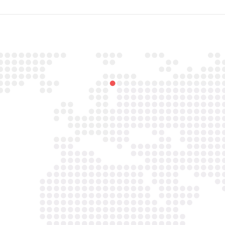

Email
info@asbestavs.nl