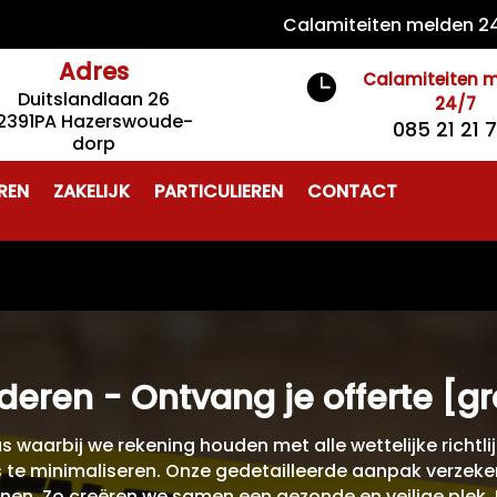
Calamiteiten melden 24/7 0
Adres
Calamiteiten 

Duitslandlaan 26
24/7
2391PA Hazerswoude-
085 21 21 
dorp
REN
ZAKELIJK
PARTICULIEREN
CONTACT
jderen - Ontvang je offerte [gr
s waarbij we rekening houden met alle wettelijke richtl
’s te minimaliseren. Onze gedetailleerde aanpak verzeker
wijnen. Zo creëren we samen een gezonde en veilige pl