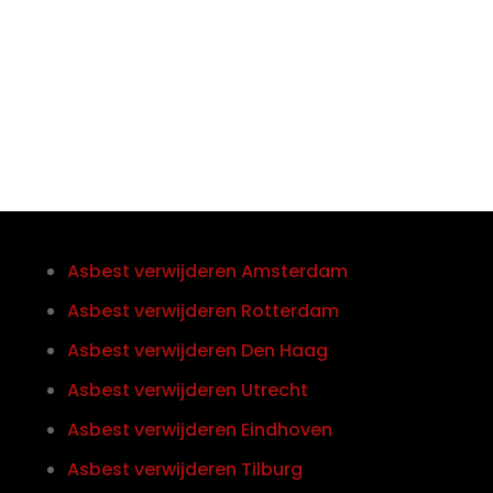
Telefoon/Whatsapp
0852121774
Asbest verwijderen Amsterdam
Asbest verwijderen Rotterdam
Asbest verwijderen Den Haag
Asbest verwijderen Utrecht
Asbest verwijderen Eindhoven
Asbest verwijderen Tilburg