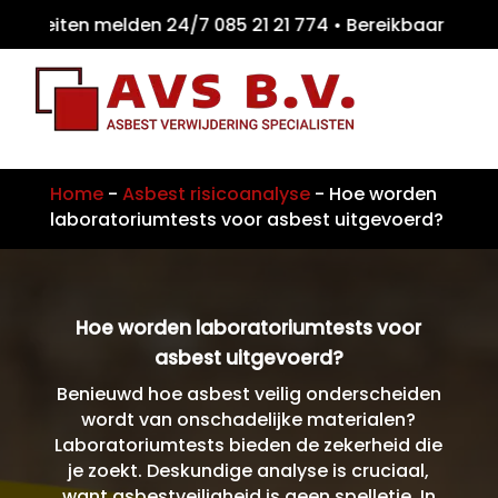
teiten melden 24/7 085 21 21 774 • Bereikba
Home
-
Asbest risicoanalyse
-
Hoe worden
laboratoriumtests voor asbest uitgevoerd?
Hoe worden laboratoriumtests voor
asbest uitgevoerd?
Benieuwd hoe asbest veilig onderscheiden
wordt van onschadelijke materialen?
Laboratoriumtests bieden de zekerheid die
je zoekt. Deskundige analyse is cruciaal,
want asbestveiligheid is geen spelletje. In