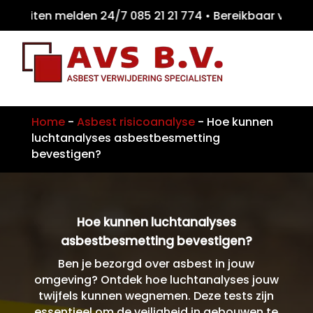
eiten melden 24/7 085 21 21 774 • Bereikbaa
Home
-
Asbest risicoanalyse
-
Hoe kunnen
luchtanalyses asbestbesmetting
bevestigen?
Hoe kunnen luchtanalyses
asbestbesmetting bevestigen?
Ben je bezorgd over asbest in jouw
omgeving? Ontdek hoe luchtanalyses jouw
twijfels kunnen wegnemen. Deze tests zijn
essentieel om de veiligheid in gebouwen te