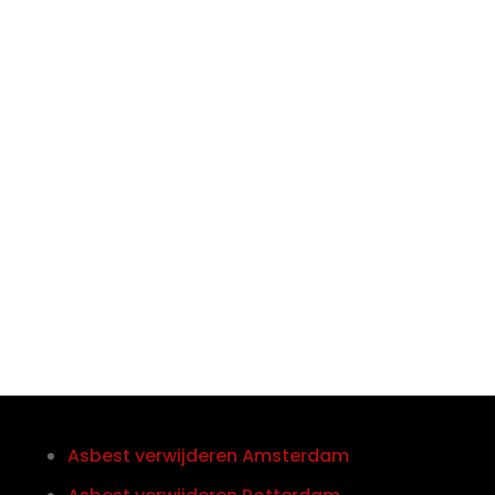

Telefoon/Whatsapp
0852121774
Asbest verwijderen Amsterdam