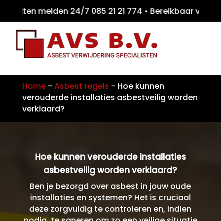
eiten melden 24/7 085 21 21 774 • Bereikbaa
Home
-
Asbest regels
-
Hoe kunnen
verouderde installaties asbestveilig worden
verklaard?
Hoe kunnen verouderde installaties
asbestveilig worden verklaard?
Ben je bezorgd over asbest in jouw oude
installaties en systemen? Het is cruciaal
deze zorgvuldig te controleren en, indien
nodig, te saneren om zo een veilige situatie