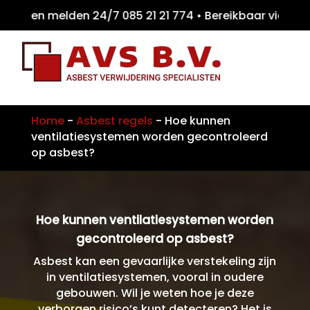
iten melden 24/7 085 21 21 774 • Bereikbaar
Home
-
Asbest regels
-
Hoe kunnen
ventilatiesystemen worden gecontroleerd
op asbest?
Hoe kunnen ventilatiesystemen worden
gecontroleerd op asbest?
Asbest kan een gevaarlijke verstekeling zijn
in ventilatiesystemen, vooral in oudere
gebouwen. Wil je weten hoe je deze
verborgen risico’s kunt detecteren? Het is