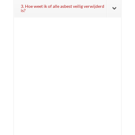
3. Hoe weet ik of alle asbest veilig verwijderd
is?