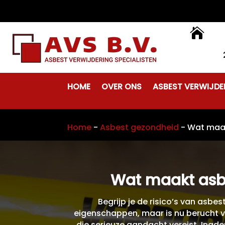

HOME
OVER ONS
ASBEST VERWIJDE
Home
-
Asbest gezondheid
-
Wat maak
Wat maakt asbe
Begrijp je de risico’s van as
eigenschappen, maar is nu berucht 
die serieuze aandacht vereist. Inad