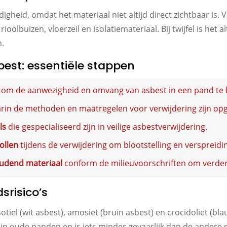
igheid, omdat het materiaal niet altijd direct zichtbaar i
rioolbuizen, vloerzeil en isolatiemateriaal. Bij twijfel is het
n.
est: essentiële stappen
om de aanwezigheid en omvang van asbest in een pand te 
rin de methoden en maatregelen voor verwijdering zijn o
ls
die gespecialiseerd zijn in veilige asbestverwijdering.
ollen
tijdens de verwijdering om blootstelling en verspreid
oudend materiaal
conform de milieuvoorschriften om verder
srisico’s
otiel (wit asbest), amosiet (bruin asbest) en crocidoliet (bla
in oude panden en is iets minder gevaarlijk dan de andere 