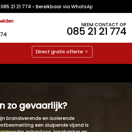
 21 774 • Bereikbaar via WhatsApp • Gratis
melden
NEEM CONTACT OP
085 21 21 774
774
Direct gratis offerte
 zo gevaarlijk?
ijn brandwerende en isolerende
tbesmetting een sluipende vijand is
, waaronder asbestose, longkanker en