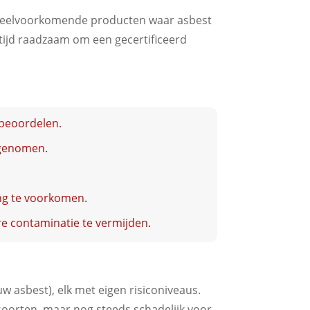
s. Veelvoorkomende producten waar asbest
 altijd raadzaam om een gecertificeerd
beoordelen.
pgenomen.
ing te voorkomen.
e contaminatie te vermijden.
uw asbest), elk met eigen risiconiveaus.
soorten, maar nog steeds schadelijk voor