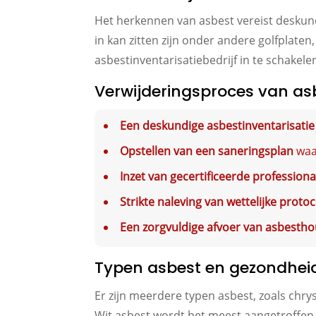
Het herkennen van asbest vereist deskund
in kan zitten zijn onder andere golfplaten, 
asbestinventarisatiebedrijf in te schakele
Verwijderingsproces van asb
Een deskundige asbestinventarisatie
Opstellen van een saneringsplan
waa
Inzet van gecertificeerde professiona
Strikte naleving van wettelijke protoc
Een zorgvuldige afvoer van asbesth
Typen asbest en gezondheid
Er zijn meerdere typen asbest, zoals chrys
Wit asbest wordt het meest aangetroffen 