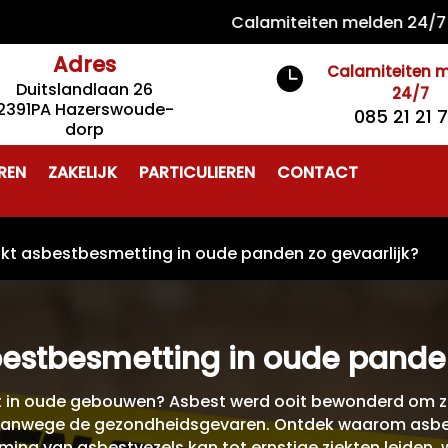
Calamiteiten melden 24/7 085 21
Adres
Calamiteiten 

Duitslandlaan 26
24/7
2391PA Hazerswoude-
085 21 21 
dorp
REN
ZAKELIJK
PARTICULIEREN
CONTACT
t asbestbesmetting in oude panden zo gevaarlijk?
stbesmetting in oude panden
best in oude gebouwen? Asbest werd ooit bewonderd om z
vanwege de gezondheidsgevaren. Ontdek waarom asbes
eming van asbestvezels kan tot ernstige ziekten leiden