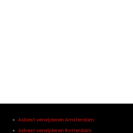

Telefoon/Whatsapp
0852121774
Asbest verwijderen Amsterdam
Asbest verwijderen Rotterdam