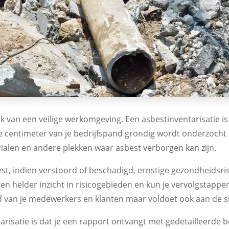
k van een veilige werkomgeving. Een asbestinventarisatie i
nte centimeter van je bedrijfspand grondig wordt onderzoch
rialen en andere plekken waar asbest verborgen kan zijn.
est, indien verstoord of beschadigd, ernstige gezondheidsri
je een helder inzicht in risicogebieden en kun je vervolgstapp
d van je medewerkers en klanten maar voldoet ook aan de s
arisatie is dat je een rapport ontvangt met gedetailleerde 