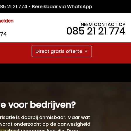
21 774 • Bereikbaar via WhatsApp • Gratis 
melden
NEEM CONTACT OP
085 21 21 774
774
Direct gratis offerte
e voor bedrijven?
risatie is daarbij onmisbaar. Maar wat
ig wordt onderzocht op de aanwezigheid
r asbest verborgen kan zijn. Deze