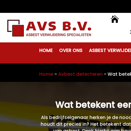

HOME
OVER ONS
ASBEST VERWIJDE
Home
-
Asbest detecteren
-
Wat betek
Wat betekent een
Als bedrijfseigenaar herken je de noo
houdt dit precies in? Het betekent da
van asbest. Denk hierbij aan bou