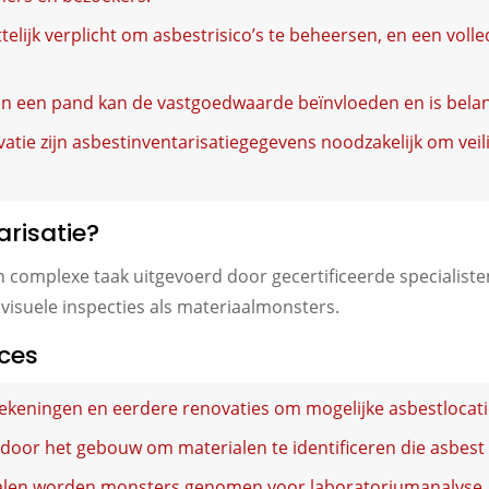
telijk verplicht om asbestrisico’s te beheersen, en een volle
in een pand kan de vastgoedwaarde beïnvloeden en is belan
vatie zijn asbestinventarisatiegegevens noodzakelijk om vei
risatie?
en complexe taak uitgevoerd door gecertificeerde specialist
visuele inspecties als materiaalmonsters.
oces
keningen en eerdere renovaties om mogelijke asbestlocaties
t door het gebouw om materialen te identificeren die asbes
alen worden monsters genomen voor laboratoriumanalyse.