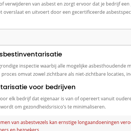
n of verwijderen van asbest en zorgt ervoor dat je bedrijf 
et overslaat en uitvoert door een gecertificeerde asbestspec
asbestinventarisatie
n grondige inspectie waarbij alle mogelijke asbesthoudende 
roces omvat zowel zichtbare als niet-zichtbare locaties, inc
arisatie voor bedrijven
 voor elk bedrijf dat eigenaar is van of opereert vanuit oud
d wordt om gezondheidsrisico’s te minimaliseren.
men van asbestvezels kan ernstige longaandoeningen veroo
mers en bezoekers.