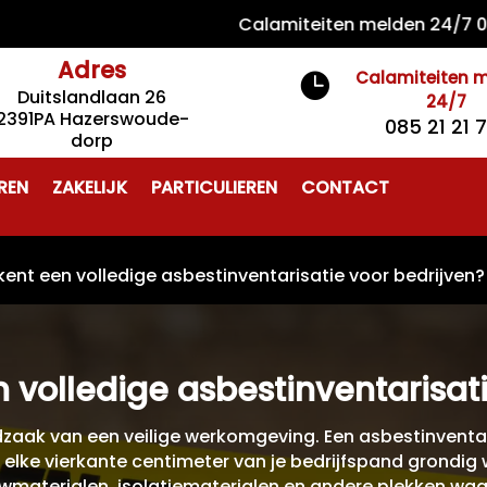
Calamiteiten melden 24/7 085 21 
Adres
Calamiteiten 

Duitslandlaan 26
24/7
2391PA Hazerswoude-
085 21 21 
dorp
REN
ZAKELIJK
PARTICULIEREN
CONTACT
ent een volledige asbestinventarisatie voor bedrijven?
 volledige asbestinventarisati
dzaak van een veilige werkomgeving. Een asbestinventa
t elke vierkante centimeter van je bedrijfspand grond
wmaterialen, isolatiematerialen en andere plekken waa