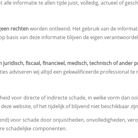
le informatie te allen tijde juist, volledig, actueel of gesch
geen rechten
worden ontleend. Het gebruik van de informati
p basis van deze informatie blijven de eigen verantwoordel
 juridisch, fiscaal, financieel, medisch, technisch of ander 
ies adviseren wij altijd een gekwalificeerde professional te
eid voor directe of indirecte schade, in welke vorm dan ook,
eze website, of het tijdelijk of blijvend niet beschikbaar zij
itend) voor schade door onjuistheden, onvolledigheden, ver
ere schadelijke componenten.