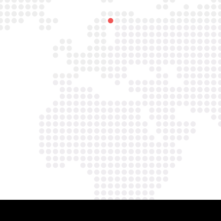

Email
info@asbestavs.nl