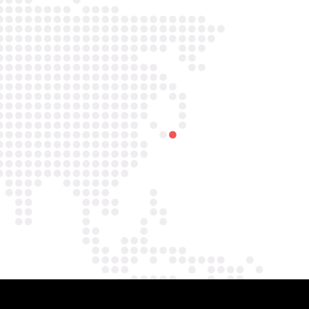

Telefoon/Whatsapp
0852121774