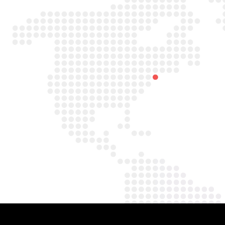

Adres
Duitslandlaan 26,
2391PA Hazerswoude-dorp