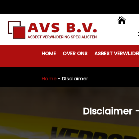

HOME
OVER ONS
ASBEST VERWIJDE
Home
-
DIsclaimer
DIsclaimer -